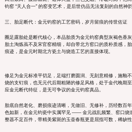
钧窑 “天人合一” 的窑变艺术，是后世仿品无法复刻的自然神
三、胎足断代：金元钧窑的工艺密码，岁月留痕的传世佐证
圈足露胎处是断代核心，本品胎质为金元钧窑典型灰褐色香灰
胎土淘炼虽不及宋官窑精细，却自带北方窑口的质朴质感，胎
痕迹，是金元时期北方瓷土与烧造工艺的直接体现。
修足为金元标准平切足，足端打磨圆润、无刻意精修，施釉不
烧的支钉痕，也无元代后期粗陋的修足风格，处于金代晚期至
应金元断代特征，是无可争议的金元钧窑真品。
胎底自然老化、磨损痕迹清晰，无做旧、无修补，历经数百年
色如新，在金元钧瓷中实属罕见 —— 金元战乱频繁、窑口烧
整器不足百件，带精美紫斑的玉壶春瓶更是屈指可数，稀缺性