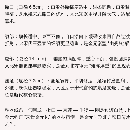
撇口（口径 6.5cm）：口沿外撇幅度适中，线条圆劲，口沿
特征，既承接宋式撇口的优雅，又比宋器更显开阔大气，适配
需求。
颈部：颈长适中、束而不僵，自口沿向下缓缓收束再自然过渡
折角，比宋代玉壶春的细颈更显稳重，是金元器型 “由秀转浑”
腹部（腹径 13.1cm）：垂腹饱满圆浑，重心下沉，弧度圆
又比宋器更显丰腴敦实，是金元北方审美 “雄浑厚重” 的直
圈足（底径 7.2cm）：圈足宽厚、平切修足，足端打磨圆润
外撇，既保证器物稳定，又区别于宋代官钧的裹足支烧，是金
也是断代核心依据。
整器线条一气呵成，撇口 — 束颈 — 垂腹 — 圈足过渡自然
金元钧窑 “宋骨金元风” 的器型精髓，是金元时期北方窑口
之作。