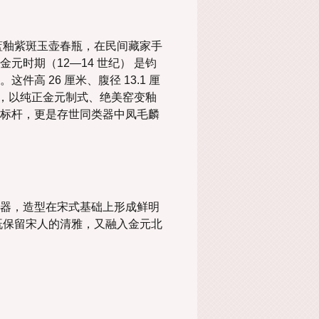
蓝釉紫斑玉壶春瓶，在民间藏家手
时期（12—14 世纪） 是钧
高 26 厘米、腹径 13.1 厘
春瓶，以纯正金元制式、绝美窑变釉
标杆，更是存世同类器中凤毛麟
器，造型在宋式基础上形成鲜明
既保留宋人的清雅，又融入金元北