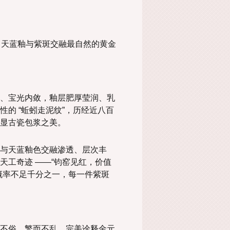
熟、天蓝釉与紫斑交融最自然的黄金
、宝光内敛，釉层肥厚莹润、乳
的 “蚯蚓走泥纹”，历经近八百
显古瓷包浆之美。
与天蓝釉色交融渗透、层次丰
天工奇迹 ——“钧窑见红，价值
概率不足千分之一，每一件紫斑
不俗、繁而不乱，完美诠释金元