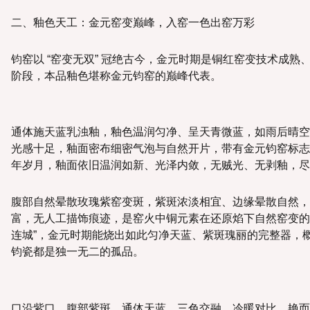
二、釉色天工：金元窑变巅峰，入窑一色出窑万彩
钧窑以 “窑变无双” 冠绝古今，金元时期是铜红窑变技术成
阶段，本品釉色堪称金元钧窑的巅峰代表。
通体施天蓝乳浊釉，釉色温润匀净、呈天青微蓝，如雨后晴空
光感十足，釉面密布细密气泡与自然开片，带有金元钧窑标志性
年岁月，釉面依旧温润如新、光泽内敛，无贼光、无剥釉，尽
腹部自然晕散玫瑰紫窑变斑，紫斑浓淡相宜、边缘晕散自然，
富，无人工描饰痕迹，是窑火中铜元素在还原焰下自然窑变的
连城”，金元时期能烧出如此匀净天蓝、紫斑瑰丽的完整器，
钧瓷都是独一无二的孤品。
口沿紫口、腹部紫斑、通体天蓝，三色交融、冷暖对比，艳而