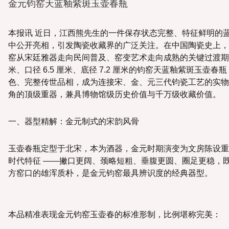
金元钧窑天蓝釉紫斑玉壶春瓶
本报讯 近日，江西熊先生的一件保存状态完整、特征鲜明的
中公开亮相，引发陶瓷收藏界的广泛关注。在中国陶瓷史上，金元
窑从宋廷雅器走向民间普及、窑变艺术走向成熟的关键过渡期。这件
米、口径 6.5 厘米、底径 7.2 厘米的钧窑天蓝釉紫斑玉壶
色、完整传世品相，成为连接宋、金、元三代钧瓷工艺的实物
角的顶级重器，兼具博物馆级历史价值与千万级收藏价值。
一、器型精解：金元制式的宋韵风骨
玉壶春瓶定型于北宋，本为酒器，金元时期演变为文房陈设重
时代特征 ——撇口更阔、颈略短粗、垂腹更圆、圈足更稳，
方窑口的雄浑质朴，是金元钧窑最具辨识度的经典器型。
本品精准表现金元钧窑玉壶春的标准形制，比例堪称完美：