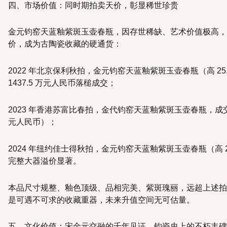
四、市场价值：同时期拍卖天价，彰显稀世珍贵
金元钧窑天蓝釉紫斑玉壶春瓶，因存世稀缺、艺术价值极高，
价，成为古陶瓷收藏的硬通货：
2022 年北京保利秋拍，金元钧窑天蓝釉紫斑玉壶春瓶（高 25
1437.5 万元人民币落槌成交；
2023 年香港苏富比春拍，金代钧窑天蓝釉紫斑玉壶春瓶，成交价达
元人民币）；
2024 年纽约佳士得秋拍，金元钧窑天蓝釉紫斑玉壶春瓶（高 20
完整大器溢价显著。
本品尺寸规整、釉色顶级、品相完美、紫斑瑰丽，远超上述拍
是可遇不可求的收藏重器，未来升值空间无可估量。
五、文化价值：宋金元交融的千年见证，钧瓷史上的不朽丰碑