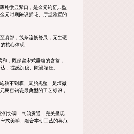
釉薄处微显紫口，是金元钧窑典型
金元时期陈设插花、厅堂雅置的
至肩部，线条流畅舒展，无生硬
 的核心体现。
润柔和，既保留宋式垂腹的含蓄，
观表达，握感沉稳、陈设端庄。
，施釉不到底、露胎规整，足墙微
元民窑钧瓷最典型的工艺标识，
，比例协调、气韵贯通，完美呈现
传承宋式美学、融合本朝工艺的典范