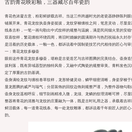
古韵青花映彩釉，三器藏尽百年瓷韵
青花色浓凝古意，粉彩鲜妍载吉祥。当这三件跨越时光的老瓷器静静陈列眼
铺展开来。青花龙纹执壶身姿挺拔，龙纹穿梭缠枝之间，笔意灵动，尽显皇
线条古朴，一笔一画勾勒出中式纹样的规整与温婉，满是民间烟火里的安稳
双喜纹样，繁花缠枝环绕四周，将旧时婚嫁的圆满期许与热烈祝福永久封存
是活着的历史载体，一釉一色，都诉说着中国制瓷技艺代代相传的匠心与审
一：青花龙纹多穆壶
眼前这件青花龙纹多穆壶，堪称是古瓷造艺与吉祥图腾的完美结合。壶身造
拔利落，既有异域器型的独特风骨，又融中式陶瓷的规整审美。青料发色沉
定了厚重的古韵基调。
壶身满绘龙纹与缠枝卷草纹样，龙形矫健灵动，鳞甲细密清晰，身姿穿梭于
显龙图腾的威严与瑞气；分层装饰的回纹边饰则规整严谨，为整件器物勾勒
壶身龙纹遥相呼应，细节刻画精准入微，龙须、龙鳞的纹理清晰可辨，尽显
整器将青花的清雅与龙纹的庄重融为一体，既是古时礼用之器，承载着吉祥
鲜活载体，每一道青花线条、每一处龙纹雕琢，都诉说着千年前匠人的匠心
韵。