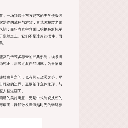
前，一场独属于东方瓷艺的美学便缓缓
家器物的威严与雅致；青花缠枝纹老罐
气韵；而粉彩喜字彩罐以明艳色彩托举
于瓷胎之上。它们不是冰冷的摆件，而
美。
型复刻传统多穆壶的经典形制，线条挺
稳纯正，浓淡过渡自然细腻，为器物奠
缠枝卷草之间，似有腾云驾雾之势，尽
出雅致的边界。壶柄塑作立体龙形，与
匠人精湛画工。
顺遂的美好寓意，更是中式制瓷技艺的
与审美，静静散发着跨越时光的磅礴雅