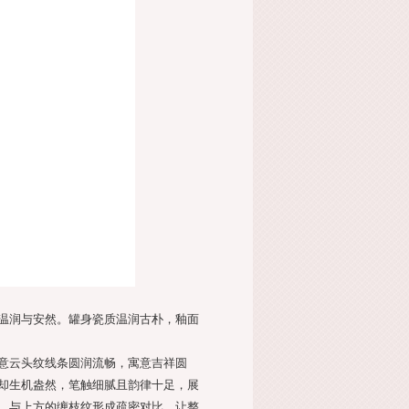
温润与安然。罐身瓷质温润古朴，釉面
意云头纹线条圆润流畅，寓意吉祥圆
却生机盎然，笔触细腻且韵律十足，展
，与上方的缠枝纹形成疏密对比，让整