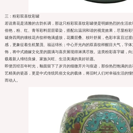
三：粉彩双喜纹彩罐
若说青花是清雅的古韵长调，那这只粉彩双喜纹彩罐便是明媚热烈的生活欢
俗艳，粉、红、青等彩料层层晕染，搭配出温润和谐的视觉效果，尽显粉彩
罐身四周的缠枝花卉纹样饱满盛放，花瓣层叠、枝叶舒展，色彩丰富且过渡
感，更象征着生机繁茂、福运绵长；中心开光内的双喜纹样醒目大气，字体
饰，将中式婚嫁文化里的圆满与喜庆展现得淋漓尽致。这类粉彩喜字罐，向
载着新人缔结良缘、家族兴旺、生活美满的美好祈愿。
即便历经百年时光，釉面留下了岁月的细微开片与痕迹，那份热烈饱满的吉
艺精美的瓷器，更是中式传统民俗文化的载体，将旧时人们对幸福生活的憧
而动人。