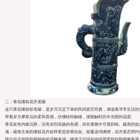
二：青花缠枝花卉老罐
这只青花缠枝纹老罐，是岁月沉淀下来的民间瓷艺经典，满溢着寻常生活的
带着岁月摩挲后的柔和质感，仿佛轻轻触碰，便能触到百年光阴的温度。
青花发色内敛沉静，没有浓烈张扬的色调，却在素雅中尽显韵味。罐肩的如
满；罐身主体的缠枝花卉纹样更是舒展自如，枝蔓连绵缠绕，花卉形态简约
现出中式传统纹样独有的流畅美感；罐身下沿排布的回形竖线纹样规整有序