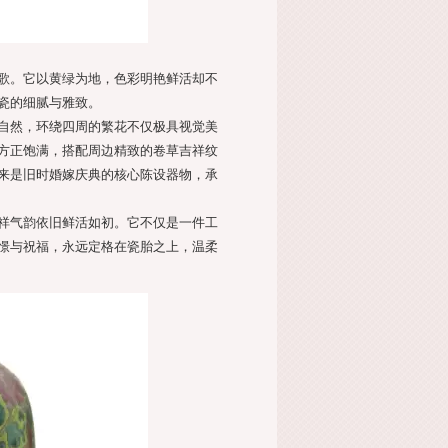
歌。它以黄绿为地，色彩明艳鲜活却不
瓷的细腻与雅致。
自然，环绕四周的繁花不仅极具视觉美
方正饱满，搭配周边精致的卷草吉祥纹
来是旧时婚嫁庆典的核心陈设器物，承
祥气韵依旧鲜活如初。它不仅是一件工
憬与祝福，永远定格在瓷胎之上，温柔