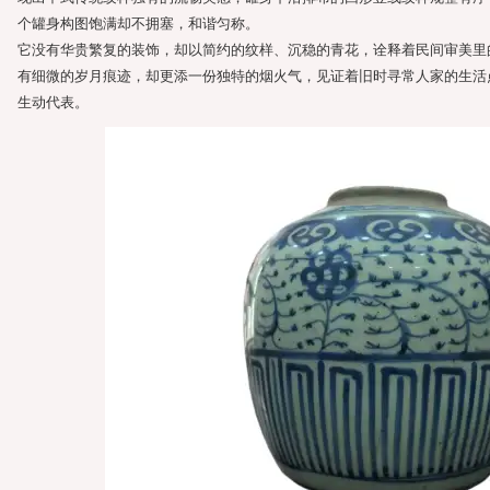
个罐身构图饱满却不拥塞，和谐匀称。
它没有华贵繁复的装饰，却以简约的纹样、沉稳的青花，诠释着民间审美里
有细微的岁月痕迹，却更添一份独特的烟火气，见证着旧时寻常人家的生活
生动代表。