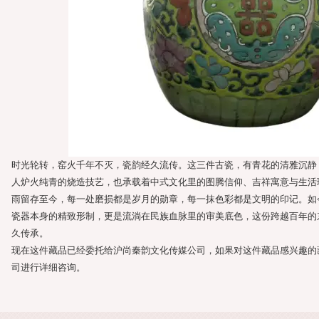
时光轮转，窑火千年不灭，瓷韵经久流传。这三件古瓷，有青花的清雅沉静
人炉火纯青的烧造技艺，也承载着中式文化里的图腾信仰、吉祥寓意与生活
雨留存至今，每一处磨损都是岁月的勋章，每一抹色彩都是文明的印记。如
瓷器本身的精致形制，更是流淌在民族血脉里的审美底色，这份跨越百年的
久传承。
现在这件藏品已经委托给沪尚秦韵文化传媒公司，如果对这件藏品感兴趣的
司进行详细咨询。