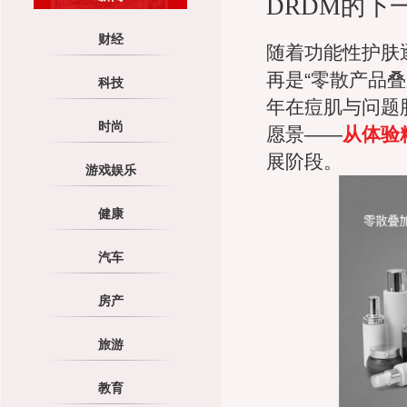
DRDM的
财经
随着功能性护肤
再是“零散产品
科技
年在痘肌与问题
时尚
愿景——
从体验
展阶段。
游戏娱乐
健康
汽车
房产
旅游
教育