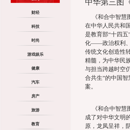
中华第三图
财经
《和合中智慧图
在中华人民共和
科技
是教育部“十四五
时尚
化——政治权利
传统文化创造性转
游戏娱乐
精髓，为中华民
与担当跨越时空仍
健康
合共生”的中国
汽车
案。
房产
《和合中智慧
旅游
成了对中华文明
教育
原，龙凤呈祥，