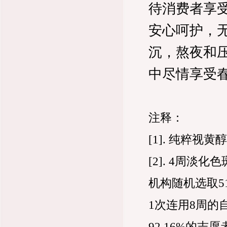
待消费者享
安心呵护，
沉，熬夜和
中尽情享受
注释：
[1]. 纯粹
[2]. 4周
机构随机选取5
1次连用8周
92.16%的志