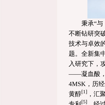
秉承“与「
不断钻研突
技术与卓效
题。全新集
入研究下，
——凝血酸，
4MSK，历
[1
]
黄醇
，汇聚
[5
]
专利
，经