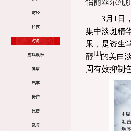
怡丽丝尔纯
财经
3月1日，E
科技
集中淡斑精
时尚
果，是资生堂
[1
]
醇
的美白淡
游戏娱乐
周有效抑制
健康
汽车
房产
旅游
教育