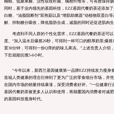
糊精、低聚果糖、活性双歧杆菌、橘柑纤维等，可有效保持肠
同时，基于业内领先的基因科技，EZZ基因代餐奶茶还添加了被
白糖、“油脂阻断剂”双孢菇以及“增肌助燃器”动植物双蛋白
解、抑制糖分吸收，降低脂肪合成，减脂的同时还促进肌肉生
考虑到不同人群的个性化需求，EZZ基因代餐奶茶还可以通
度。“加入温水后爆摇20秒，可得到一杯可口的醇厚奶茶;爆摇1
置30分钟，可得到一份Q弹的奶味儿果冻。”上述负责人介绍
下肚就能抗饿5-6小时。
“今年以来，新西兰基因健康第一品牌EZZ持续发力瘦身
造福人类健康的理念衍伸到了更为广泛的零食细分市场，并凭
在国内市场的销量持续暴涨，深受消费者好评。”一位健康行业
基因代餐奶茶被更多人认识和使用，将颠覆国内消费者对减肥
的基因科技瘦身时代。