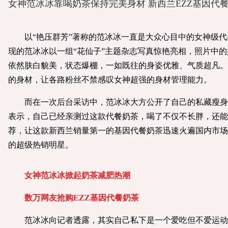
女神范冰冰靠喝奶茶保持完美身材 新西兰EZZ基因代
以“艳压群芳”著称的范冰冰一直是大众心目中的女神级代
现的范冰冰以一组“花仙子”主题杂志写真惊艳亮相，照片中
依然肤白貌美，状态爆棚，一如既往的身姿优雅、气质超凡。
的身材，让各路粉丝不禁感叹女神超强的身材管理能力。
而在一次后台采访中，范冰冰大方公开了自己的私藏瘦身好
表示，自己已经亲测过这款代餐奶茶，喝了不仅不长胖，还能
荐，让这款新西兰销量第一的基因代餐奶茶迅速火遍国内市场
的超级热销明星。
女神范冰冰掀起奶茶减肥热潮
数万网友抢购EZZ基因代餐奶茶
范冰冰向记者透露，其实自己私下是一个爱吃但不爱运动的