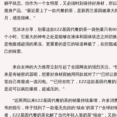
躺平状态。但作为一个女明星，又必须时刻保持好身材，所以
瘦身产品。“最近爱上了一款代餐奶茶，是新西兰基因健康大牌
月，感觉很棒。”
范冰冰分享，别看这款EZZ基因代餐奶茶一袋热量只有80
个小时。它最大的神奇之处是能够在液体和固体状态之间切换
是饱腹感超强的果冻。更重要的是它的味道棒极了，在控脂减
己的味蕾。
来自女神的大力推荐立刻引起了全国网友的强烈关注。“怪
来是有秘密武器呢，想要好身材跟她用同款就对了!”“已经让
觉自己将瘦成一道闪电。”“已经在吃了，EZZ这款基因代餐
是还可以疯狂爆摇，超减压的。”
“近两周以来EZZ基因代餐奶茶的销量持续暴增，许多消
爷的指引，终于找到了一款毫无负担的‘续命’奶茶了!”全球
者，EZZ基因代餐奶茶化解了当代年轻人靠奶茶“续命”，又