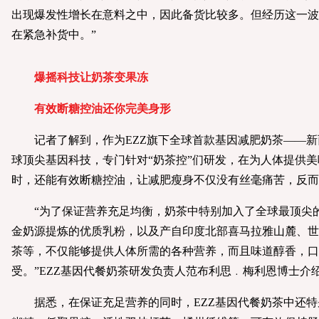
出现爆发性增长在意料之中，因此备货比较多。但经历这一波
在紧急补货中。”
爆摇科技让奶茶变果冻
有效断糖控油还你完美身形
记者了解到，作为EZZ旗下全球首款基因减肥奶茶——新西
球顶尖基因科技，专门针对“奶茶控”们研发，在为人体提供
时，还能有效断糖控油，让减肥瘦身不仅没有丝毫痛苦，反而
“为了保证营养充足均衡，奶茶中特别加入了全球最顶尖的
金奶源提炼的优质乳粉，以及产自印度北部喜马拉雅山麓、世
茶等，不仅能够提供人体所需的各种营养，而且味道醇香，口
受。”EZZ基因代餐奶茶研发负责人范布利思﹒梅利恩博士介
据悉，在保证充足营养的同时，EZZ基因代餐奶茶中还特