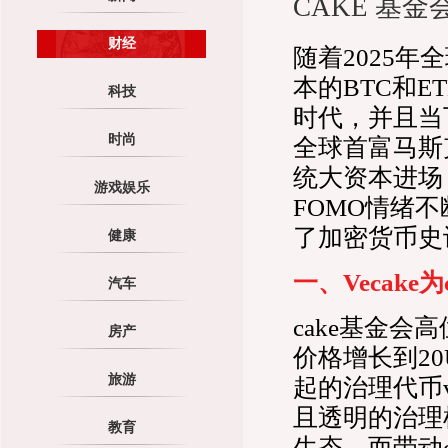
CAKE 基金
财经
随着2025
本的BTC和
科技
时代，并且当
时尚
全球首富马斯
统大资本进场
游戏娱乐
FOMO情绪
了加密货币史
健康
一、Vecake
汽车
cake基金会
房产
价格增长到20
旅游
起的治理代币
且透明的治理
教育
生态，而带动